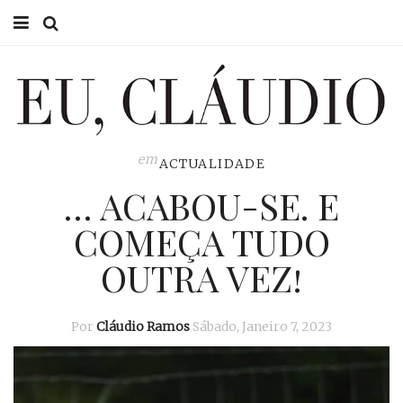
HOME
EU CLÁUDIO
CONSULTÓRIO
em
ACTUALIDADE
… ACABOU-SE. E
EU NA TV
COMEÇA TUDO
EU, PAI
OUTRA VEZ!
ACTUALIDADE
Por
Cláudio Ramos
Sábado, Janeiro 7, 2023