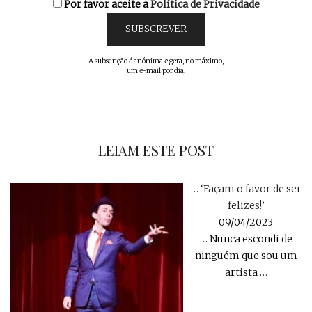
Por favor aceite a
Política de Privacidade
A subscrição é anónima e gera, no máximo,
um e-mail por dia.
LEIAM ESTE POST
… ‘Façam o favor de ser
felizes!’
09/04/2023
… Nunca escondi de
ninguém que sou um
artista
…