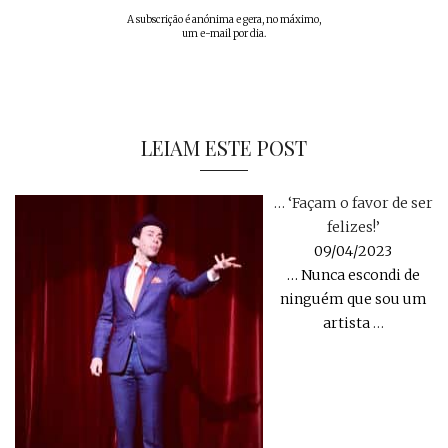
A subscrição é anónima e gera, no máximo,
um e-mail por dia.
LEIAM ESTE POST
… ‘Façam o favor de ser
felizes!’
09/04/2023
… Nunca escondi de
ninguém que sou um
artista
…