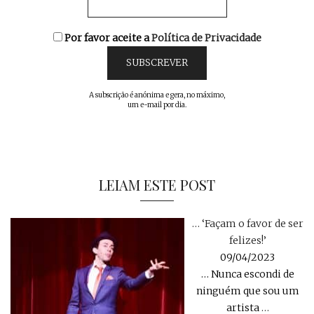
Por favor aceite a
Política de Privacidade
A subscrição é anónima e gera, no máximo,
um e-mail por dia.
LEIAM ESTE POST
… ‘Façam o favor de ser
felizes!’
09/04/2023
… Nunca escondi de
ninguém que sou um
artista
…