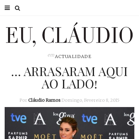
HOME
EU CLÁUDIO
CONSULTÓRIO
em
ACTUALIDADE
… ARRASARAM AQUI
EU NA TV
AO LADO!
EU, PAI
ACTUALIDADE
Por
Cláudio Ramos
Domingo, Fevereiro 8, 2015