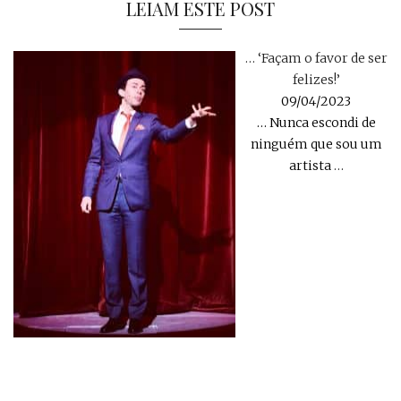
LEIAM ESTE POST
… ‘Façam o favor de ser
felizes!’
09/04/2023
… Nunca escondi de
ninguém que sou um
artista
…