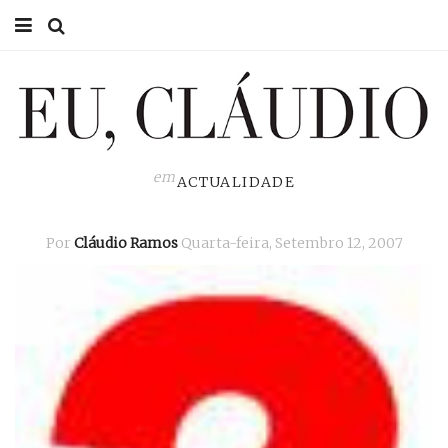
HOME
EU CLÁUDIO
CONSULTÓRIO
em
ACTUALIDADE
EU NA TV
Por
Cláudio Ramos
Quarta-feira, Setembro 12, 2007
EU, PAI
ACTUALIDADE