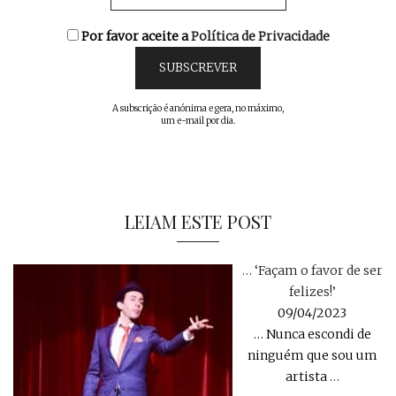
Por favor aceite a
Política de Privacidade
A subscrição é anónima e gera, no máximo,
um e-mail por dia.
LEIAM ESTE POST
… ‘Façam o favor de ser
felizes!’
09/04/2023
… Nunca escondi de
ninguém que sou um
artista
…