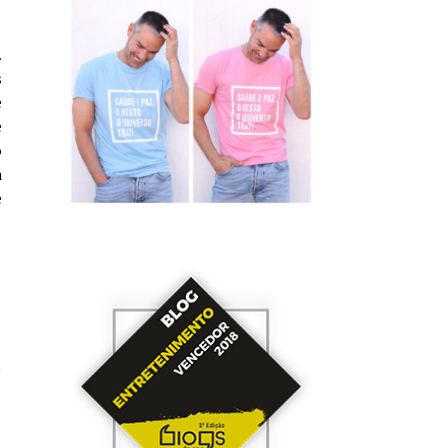
.
s
e
e
o
a
e