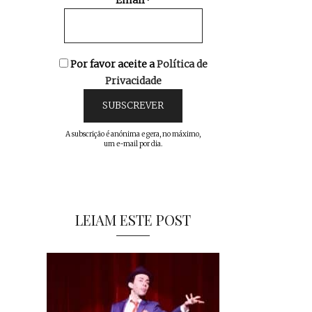
Email*
Por favor aceite a
Política de
Privacidade
A subscrição é anónima e gera, no máximo,
um e-mail por dia.
LEIAM ESTE POST