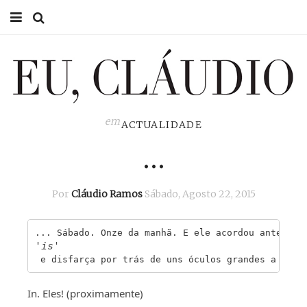
HOME
EU CLÁUDIO
CONSULTÓRIO
em
ACTUALIDADE
…
EU NA TV
EU, PAI
Por
Cláudio Ramos
Sábado, Agosto 22, 2015
ACTUALIDADE
... Sábado. Onze da manhã. E ele acordou antes do
'is'
 e disfarça por trás de uns óculos grandes a razã
In. Eles! (proximamente)