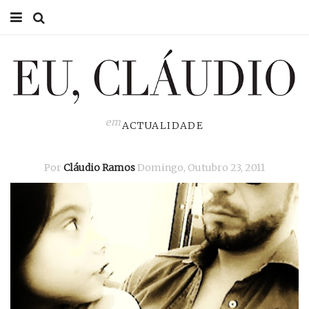
HOME
EU CLÁUDIO
CONSULTÓRIO
em
ACTUALIDADE
EU NA TV
Por
Cláudio Ramos
Domingo, Outubro 23, 2011
EU, PAI
ACTUALIDADE