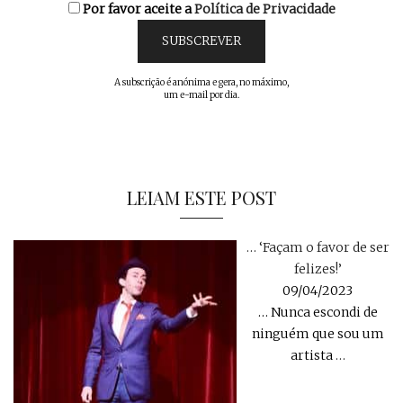
Por favor aceite a
Política de Privacidade
A subscrição é anónima e gera, no máximo,
um e-mail por dia.
LEIAM ESTE POST
… ‘Façam o favor de ser
felizes!’
09/04/2023
… Nunca escondi de
ninguém que sou um
artista
…