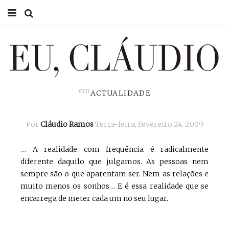
HOME
EU CLÁUDIO
CONSULTÓRIO
em
ACTUALIDADE
EU NA TV
Por
Cláudio Ramos
Terça-feira, Fevereiro 24, 2009
EU, PAI
… A realidade com frequência é radicalmente
ACTUALIDADE
diferente daquilo que julgamos. As pessoas nem
sempre são o que aparentam ser. Nem as relações e
muito menos os sonhos… E é essa realidade que se
encarrega de meter cada um no seu lugar.