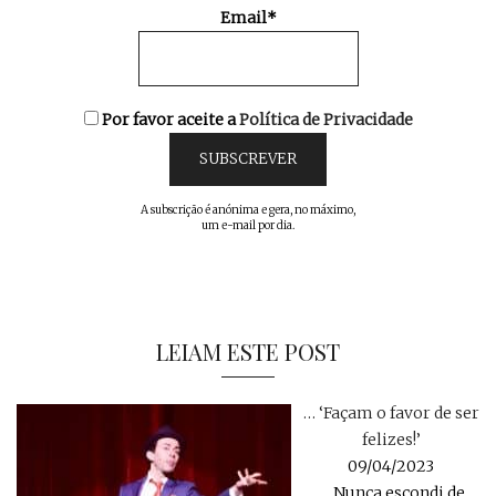
Email*
Por favor aceite a
Política de Privacidade
A subscrição é anónima e gera, no máximo,
um e-mail por dia.
LEIAM ESTE POST
… ‘Façam o favor de ser
felizes!’
09/04/2023
… Nunca escondi de