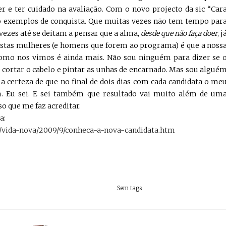
er e ter cuidado na avaliação. Com o novo projecto da sic “Car
o exemplos de conquista. Que muitas vezes não tem tempo par
 vezes até se deitam a pensar que a alma,
desde que não faça doer
, j
estas mulheres (e homens que forem ao programa) é que a noss
mo nos vimos é ainda mais. Não sou ninguém para dizer se 
 cortar o cabelo e pintar as unhas de encarnado. Mas sou algué
 a certeza de que no final de dois dias com cada candidata o me
. Eu sei. E sei também que resultado vai muito além de um
so que me faz acreditar.
a:
as/vida-nova/2009/9/conheca-a-nova-candidata.htm
Sem tags