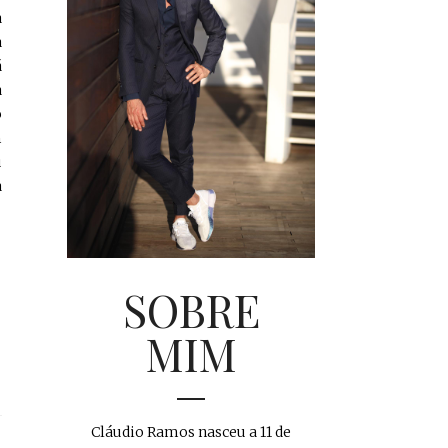
a
a
á
a
o
m
u
a
SOBRE
MIM
Cláudio Ramos nasceu a 11 de