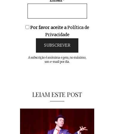
Email*
Por favor aceite a
Política de
Privacidade
A subscrição é anónima e gera, no máximo,
um e-mail por dia.
LEIAM ESTE POST