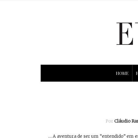
HOME
Por
Cláudio R
… A aventura de ser um “entendido” em es