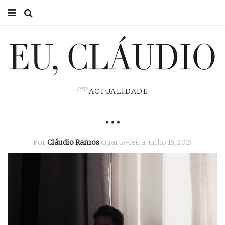
HOME
EU CLÁUDIO
CONSULTÓRIO
em
ACTUALIDADE
…
EU NA TV
EU, PAI
Por
Cláudio Ramos
Quarta-feira, Julho 15, 2015
ACTUALIDADE