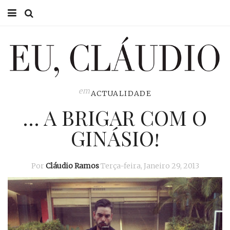
HOME
EU CLÁUDIO
CONSULTÓRIO
em
ACTUALIDADE
… A BRIGAR COM O
EU NA TV
GINÁSIO!
EU, PAI
ACTUALIDADE
Por
Cláudio Ramos
Terça-feira, Janeiro 29, 2013