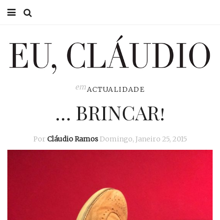
HOME
EU CLÁUDIO
CONSULTÓRIO
em
ACTUALIDADE
… BRINCAR!
EU NA TV
EU, PAI
Por
Cláudio Ramos
Domingo, Janeiro 25, 2015
ACTUALIDADE