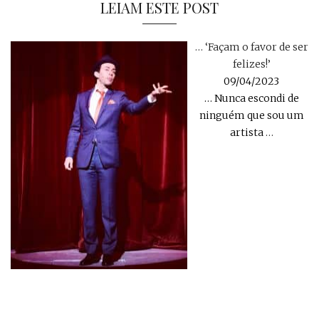
LEIAM ESTE POST
… ‘Façam o favor de ser
felizes!’
09/04/2023
… Nunca escondi de
ninguém que sou um
artista
…