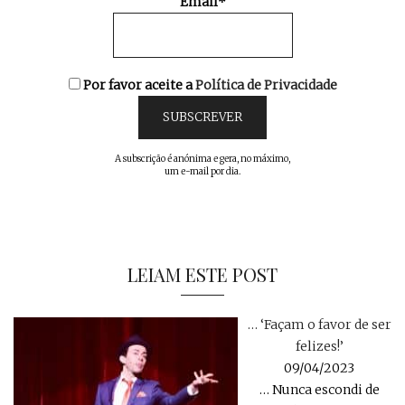
Email*
Por favor aceite a
Política de Privacidade
A subscrição é anónima e gera, no máximo,
um e-mail por dia.
LEIAM ESTE POST
… ‘Façam o favor de ser
felizes!’
09/04/2023
… Nunca escondi de