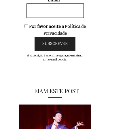
Email*
Por favor aceite a
Política de
Privacidade
A subscrição é anónima e gera, no máximo,
um e-mail por dia.
LEIAM ESTE POST