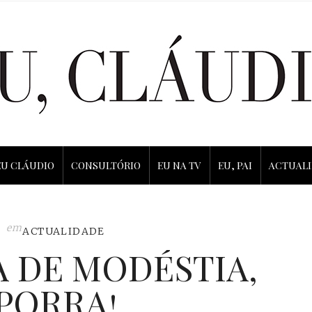
EU CLÁUDIO
CONSULTÓRIO
EU NA TV
EU, PAI
ACTUAL
em
ACTUALIDADE
 DE MODÉSTIA,
PORRA!