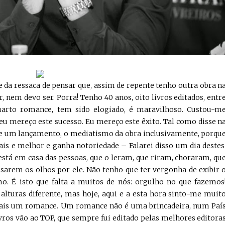
 da ressaca de pensar que, assim de repente tenho outra obra n
 nem devo ser. Porra! Tenho 40 anos, oito livros editados, entr
uarto romance, tem sido elogiado, é maravilhoso. Custou-m
 eu mereço este sucesso. Eu mereço este êxito. Tal como disse n
ve um lançamento, o mediatismo da obra inclusivamente, porqu
is e melhor e ganha notoriedade – Falarei disso um dia destes
stá em casa das pessoas, que o leram, que riram, choraram, qu
sarem os olhos por ele. Não tenho que ter vergonha de exibir 
 É isto que falta a muitos de nós: orgulho no que fazemos
alturas diferente, mas hoje, aqui e a esta hora sinto-me muit
 mais um romance. Um romance não é uma brincadeira, num Paí
vros vão ao TOP, que sempre fui editado pelas melhores editora