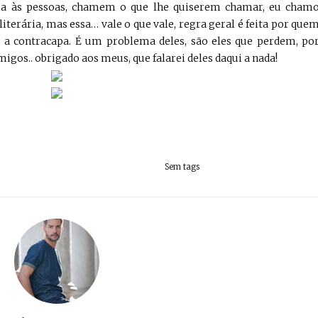
ega às pessoas, chamem o que lhe quiserem chamar, eu cham
 literária, mas essa… vale o que vale, regra geral é feita por que
u a contracapa. É um problema deles, são eles que perdem, po
igos.. obrigado aos meus, que falarei deles daqui a nada!
Sem tags