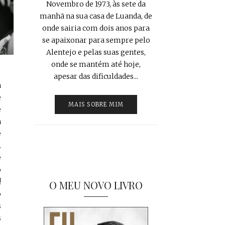
Novembro de 1973, às sete da
manhã na sua casa de Luanda, de
onde sairia com dois anos para
se apaixonar para sempre pelo
Alentejo e pelas suas gentes,
onde se mantém até hoje,
apesar das dificuldades...
a
e
MAIS SOBRE MIM
e
a
e
.
e
o
!
O MEU NOVO LIVRO
o
s
s