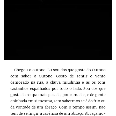
… Chegou o outono. Eu sou dos que gosta do Outono
com sabor a Outono. Gosto de sentir o vento
demorado na rua, a chuva miudinha e as os tons
castanhos espalhados por todo o lado. Sou dos que
gosta da roupa mais pesada, por camadas, e de gente
aninhada em si mesma, sem sabermos se é do frio ou
da vontade de um abraço. Com o tempo assim, não
tem de se fingir a carência de um abraço. Abraçamo-