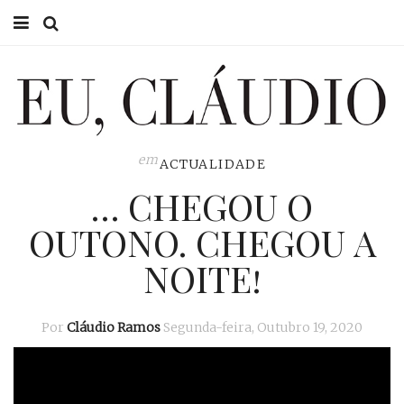
HOME
EU CLÁUDIO
CONSULTÓRIO
em
ACTUALIDADE
… CHEGOU O
EU NA TV
OUTONO. CHEGOU A
EU, PAI
NOITE!
ACTUALIDADE
Por
Cláudio Ramos
Segunda-feira, Outubro 19, 2020