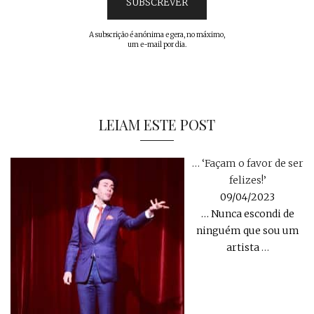
A subscrição é anónima e gera, no máximo,
um e-mail por dia.
LEIAM ESTE POST
… ‘Façam o favor de ser
felizes!’
09/04/2023
… Nunca escondi de
ninguém que sou um
artista
…