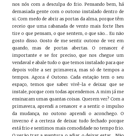
nos nós com a desculpa do frio. Pensando bem, há
demasiada gente com o outono instalado dentro de
si. Com medo de abrir as portas da alma, porque têm
receio que uma rabanada de vento mais forte lhes
tire o que pensam, o que sentem, o que são… Eu não
gosto disso. Gosto de me sentir outono de vez em
quando, mas de portas abertas. O renascer é
importante e se for preciso, que nos chegue um
vendaval e abale tudo o que temos instalado para que
depois volte a ser primavera, mas só de tempos a
tempos. Agora é Outono. Cada estação tem o seu
espaço, temos que saber vivê-la e deixar que se
instale, porque com todas aprendemos. A mim já me
ensinaram umas quantas coisas. Querem ver? Com a
primavera, aprendi a renascer e a sentir o impulso
da mudança, no outono aprendi o aconchego. O
inverno é a certeza de deixar tudo fechado porque
está frio e sentimos mais comodidade no tempo frio.
O verão traz a aventura, o adiar, o deixar estar… Não