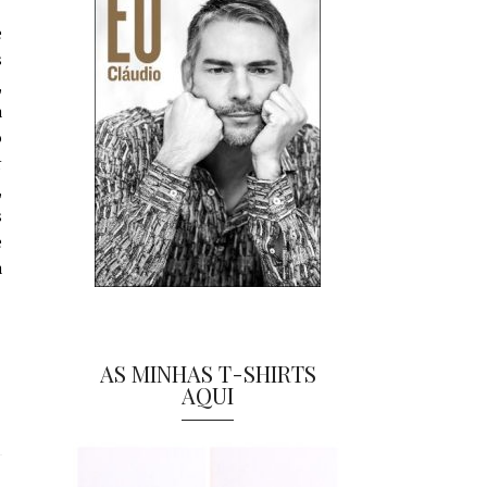
e
s
,
a
o
r
,
s
e
a
AS MINHAS T-SHIRTS
AQUI