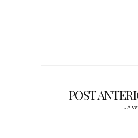
POST ANTER
... A v