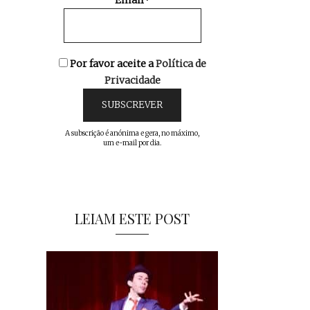
Email*
Por favor aceite a
Política de
Privacidade
A subscrição é anónima e gera, no máximo,
um e-mail por dia.
LEIAM ESTE POST