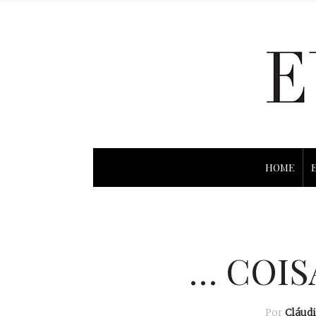
HOME
… COIS
Por
Cláud