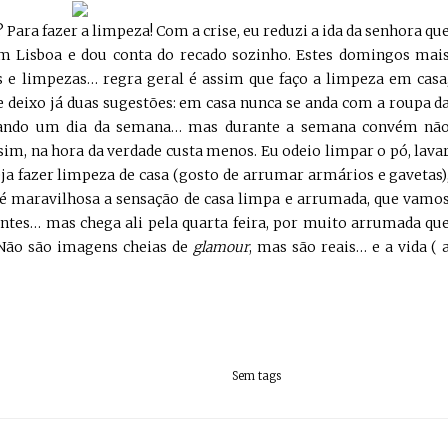
ra fazer a limpeza! Com a crise, eu reduzi a ida da senhora qu
 Lisboa e dou conta do recado sozinho. Estes domingos mai
s e limpezas… regra geral é assim que faço a limpeza em casa
 e deixo já duas sugestões: em casa nunca se anda com a roupa d
pulando um dia da semana… mas durante a semana convém nã
m, na hora da verdade custa menos. Eu odeio limpar o pó, lava
eja fazer limpeza de casa (gosto de arrumar armários e gavetas)
 é maravilhosa a sensação de casa limpa e arrumada, que vamo
intes… mas chega ali pela quarta feira, por muito arrumada qu
. Não são imagens cheias de
glamour
, mas são reais… e a vida ( 
Sem tags