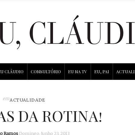
EU CLÁUDIO
CONSULTÓRIO
EU NA TV
EU, PAI
ACTUAL
em
ACTUALIDADE
AS DA ROTINA!
io Ramos
Domingo, Junho 23, 2013