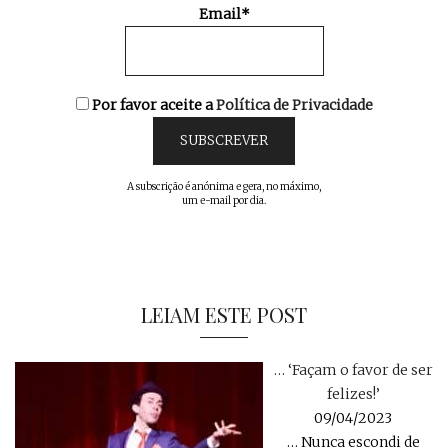
Email*
Por favor aceite a
Política de Privacidade
A subscrição é anónima e gera, no máximo,
um e-mail por dia.
LEIAM ESTE POST
… ‘Façam o favor de ser
felizes!’
09/04/2023
… Nunca escondi de