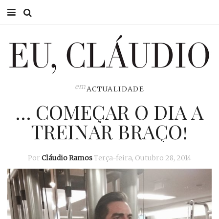
HOME
EU CLÁUDIO
CONSULTÓRIO
em
ACTUALIDADE
… COMEÇAR O DIA A
EU NA TV
TREINAR BRAÇO!
EU, PAI
ACTUALIDADE
Por
Cláudio Ramos
Terça-feira, Outubro 28, 2014