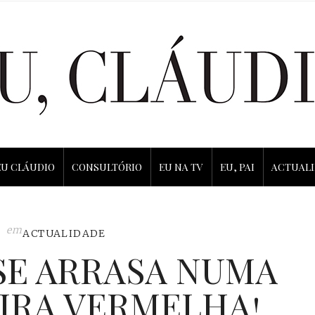
EU CLÁUDIO
CONSULTÓRIO
EU NA TV
EU, PAI
ACTUAL
em
ACTUALIDADE
SE ARRASA NUMA
IRA VERMELHA!