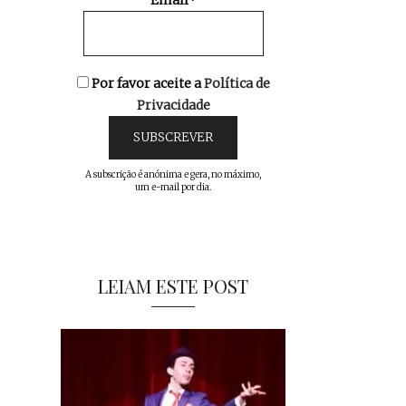
Email*
Por favor aceite a
Política de
Privacidade
A subscrição é anónima e gera, no máximo,
um e-mail por dia.
LEIAM ESTE POST