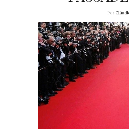
Por
Cláud