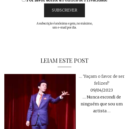
A subscrição é anónima e gera, no máximo,
um e-mail por dia.
LEIAM ESTE POST
… ‘Façam o favor de ser
felizes!’
09/04/2023
… Nunca escondi de
ninguém que sou um
artista
…