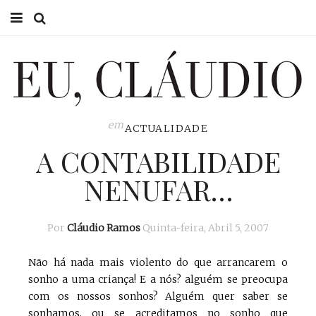
HOME
EU CLÁUDIO
CONSULTÓRIO
em
ACTUALIDADE
A CONTABILIDADE
EU NA TV
NENUFAR…
EU, PAI
ACTUALIDADE
Por
Cláudio Ramos
Quinta-feira, Abril 5, 2007
Não há nada mais violento do que arrancarem o
sonho a uma criança! E a nós? alguém se preocupa
com os nossos sonhos? Alguém quer saber se
sonhamos, ou se acreditamos no sonho que