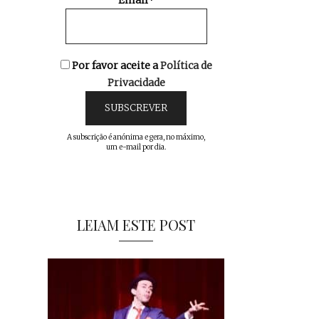
Email*
Por favor aceite a
Política de
Privacidade
A subscrição é anónima e gera, no máximo,
um e-mail por dia.
LEIAM ESTE POST