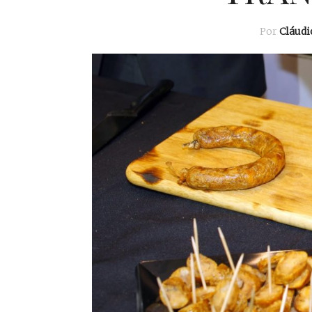
Por
Cláud