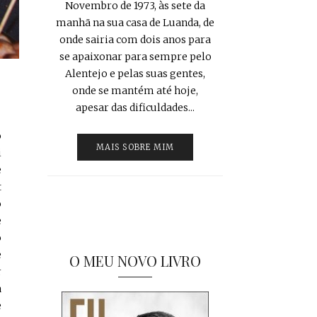
Novembro de 1973, às sete da
manhã na sua casa de Luanda, de
onde sairia com dois anos para
se apaixonar para sempre pelo
Alentejo e pelas suas gentes,
onde se mantém até hoje,
apesar das dificuldades...
o
MAIS SOBRE MIM
i
e
t
o
e
o
e
O MEU NOVO LIVRO
r
a
e