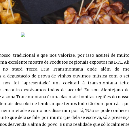
sso, tradicional e que nos valorize, por isso aceitei de muit
uma excelente mostra de Produtos regionais expostos na BTL. Al
de no stard Terra Fria Transmontana onde além de m
s a degustação de prova de vinhos ouvimos música com o se
nos foi ‘apresentado’ um cocktail à transmontana feit
 encontro estávamos todos de acordo! Eu sou Alentejano d
e a zona Transmontana é uma das mais bonitas regiões do noss
 é demais descobrir e lembrar que temos tudo tão bom por cá… qu
 nem metade e como nos disseram por lá, ‘Não se pode conhece
ito que dela se fale, por muito que dela se escreva, só a presenç
a nos desvenda a alma do povo. É uma realidade que só localment