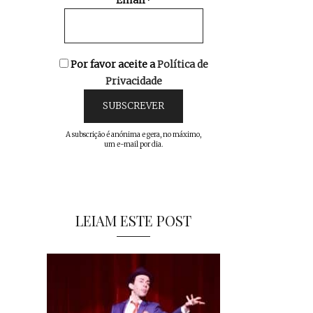
Email*
Por favor aceite a
Política de
Privacidade
A subscrição é anónima e gera, no máximo,
um e-mail por dia.
LEIAM ESTE POST