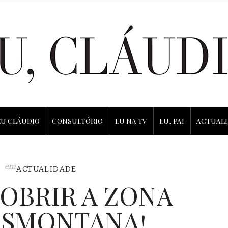
EU CLÁUDIO
CONSULTÓRIO
EU NA TV
EU, PAI
ACTUAL
em
ACTUALIDADE
OBRIR A ZONA
SMONTANA!