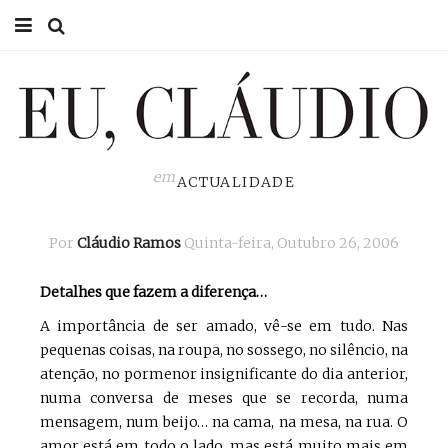
HOME
EU CLÁUDIO
CONSULTÓRIO
em
ACTUALIDADE
EU NA TV
Por
Cláudio Ramos
Quinta-feira, Outubro 26, 2006
EU, PAI
Detalhes que fazem a diferença…
ACTUALIDADE
A importância de ser amado, vê-se em tudo. Nas
pequenas coisas, na roupa, no sossego, no silêncio, na
atenção, no pormenor insignificante do dia anterior,
numa conversa de meses que se recorda, numa
mensagem, num beijo… na cama, na mesa, na rua. O
amor está em todo o lado, mas está muito mais em