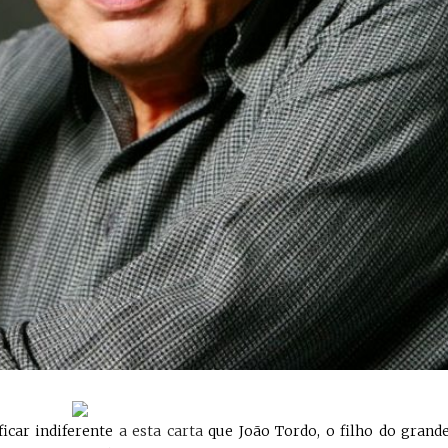
icar indiferente
a esta carta
que João Tordo, o filho do grand