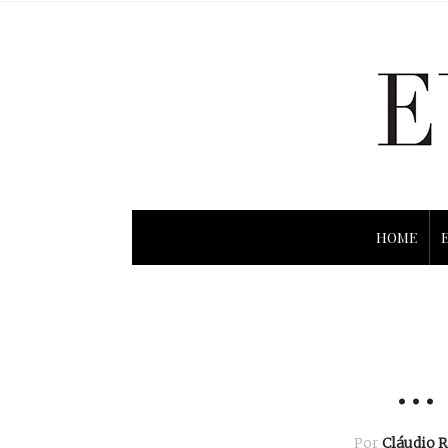
HOME
… 
Por
Cláudio 