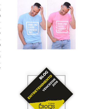
m
s
a
m
m
o
i
a
m
s
i
e