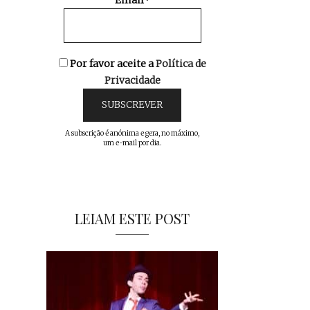
Email*
Por favor aceite a
Política de
Privacidade
A subscrição é anónima e gera, no máximo,
um e-mail por dia.
LEIAM ESTE POST