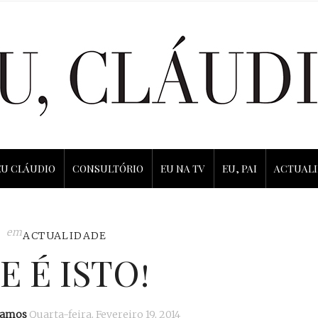
EU CLÁUDIO
CONSULTÓRIO
EU NA TV
EU, PAI
ACTUAL
em
ACTUALIDADE
E É ISTO!
Ramos
Quarta-feira, Fevereiro 19, 2014