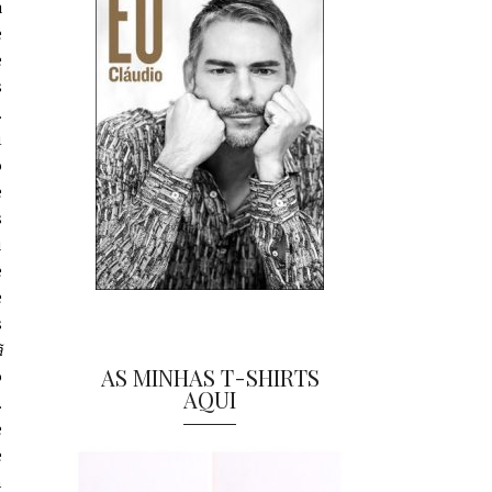
a
e
e
s
.
i
o
e
s
u
e
e
s
ã
AS MINHAS T-SHIRTS
o
AQUI
.
e
e
m