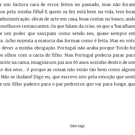
 um factura cara de erros feitos no passado, mas não fora
 pela minha filha! E quem os fez está bem na vida, tem boa
administração, obras de arte em casa, boas contas no banco, and
elhores restaurantes. Os que falam da crise, os que a ‘baralha
 de um poder que usurpam como sendo seu, quase sempre e
ica. Acho nojenta a maioria das formas como é feita. Mas eu vot
 dever a minha obrigação. Portugal não acaba porque Tordo fo
 olhos com a carta do filho. Mas Portugal poderia parar par
à noite na cama, imagina um pai aos 65 anos sozinho dentro de u
e dos seus… é porque as coisas não estão tão bem como algun
. Não se iludam! Digo eu, que escrevo isto pela emoção que sent
de um filho padeiro para o pai pedreiros que vai para longe, qu
Sem tags