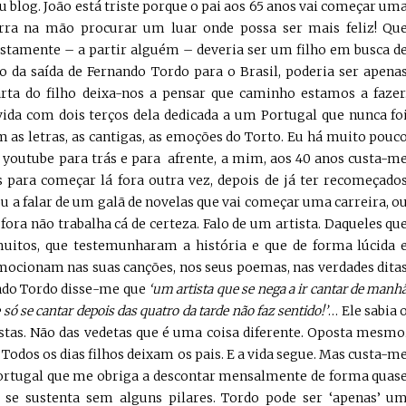
 blog. João está triste porque o pai aos 65 anos vai começar um
arra na mão procurar um luar onde possa ser mais feliz! Qu
ostamente – a partir alguém – deveria ser um filho em busca d
 da saída de Fernando Tordo para o Brasil, poderia ser apena
rta do filho deixa-nos a pensar que caminho estamos a fazer
ida com dois terços dela dedicada a um Portugal que nunca fo
om as letras, as cantigas, as emoções do Torto. Eu há muito pouc
 youtube para trás e para afrente, a mim, aos 40 anos custa-m
s para começar lá fora outra vez, depois de já ter recomeçado
ou a falar de um galã de novelas que vai começar uma carreira, o
ora não trabalha cá de certeza. Falo de um artista. Daqueles qu
uitos, que testemunharam a história e que de forma lúcida 
mocionam nas suas canções, nos seus poemas, nas verdades dita
ndo Tordo disse-me que
‘um artista que se nega a ir cantar de manh
de só se cantar depois das quatro da tarde não faz sentido!’
… Ele sabia 
istas. Não das vedetas que é uma coisa diferente. Oposta mesmo
. Todos os dias filhos deixam os pais. E a vida segue. Mas custa-m
Portugal que me obriga a descontar mensalmente de forma quas
 se sustenta sem alguns pilares. Tordo pode ser ‘apenas’ u