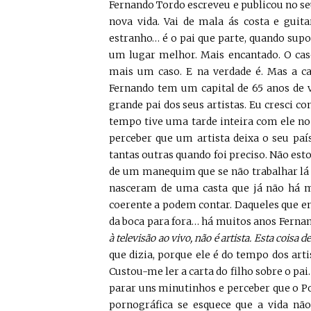
Fernando Tordo escreveu e publicou no seu
nova vida. Vai de mala ás costa e guit
estranho… é o pai que parte, quando sup
um lugar melhor. Mais encantado. O caso
mais um caso. E na verdade é. Mas a ca
Fernando tem um capital de 65 anos de v
grande pai dos seus artistas. Eu cresci c
tempo tive uma tarde inteira com ele no
perceber que um artista deixa o seu paí
tantas outras quando foi preciso. Não est
de um manequim que se não trabalhar lá f
nasceram de uma casta que já não há m
coerente a podem contar. Daqueles que e
da boca para fora… há muitos anos Ferna
à televisão ao vivo, não é artista. Esta coisa 
que dizia, porque ele é do tempo dos art
Custou-me ler a carta do filho sobre o pai
parar uns minutinhos e perceber que o 
pornográfica se esquece que a vida não