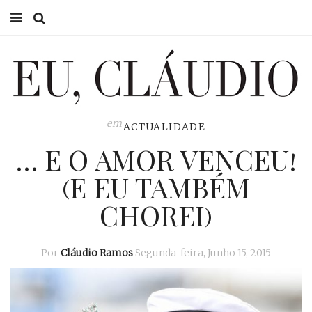
HOME
EU CLÁUDIO
CONSULTÓRIO
em
ACTUALIDADE
… E O AMOR VENCEU!
EU NA TV
(E EU TAMBÉM
EU, PAI
CHOREI)
ACTUALIDADE
Por
Cláudio Ramos
Segunda-feira, Junho 15, 2015