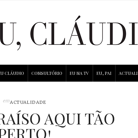
EU CLÁUDIO
CONSULTÓRIO
EU NA TV
EU, PAI
ACTUAL
em
ACTUALIDADE
RAÍSO AQUI TÃO
PERTO!