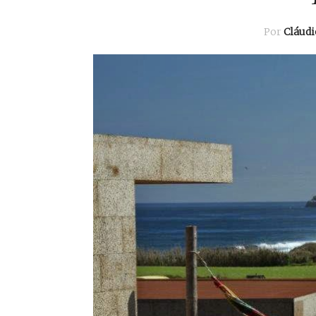
Por
Cláud