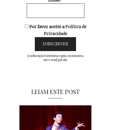
Email*
Por favor aceite a
Política de
Privacidade
A subscrição é anónima e gera, no máximo,
um e-mail por dia.
LEIAM ESTE POST