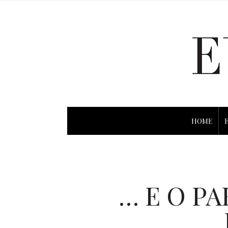
HOME
… E O PA