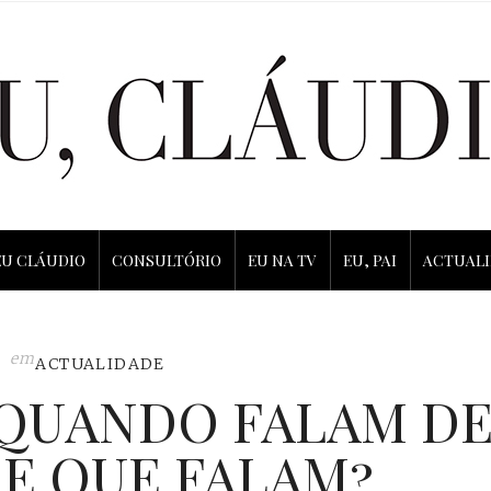
EU CLÁUDIO
CONSULTÓRIO
EU NA TV
EU, PAI
ACTUAL
em
ACTUALIDADE
 QUANDO FALAM D
DE QUE FALAM?