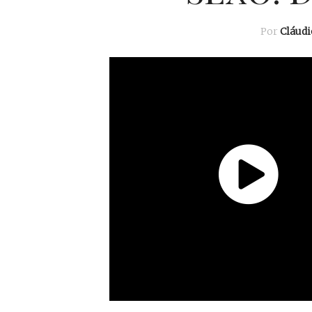
Por
Cláud