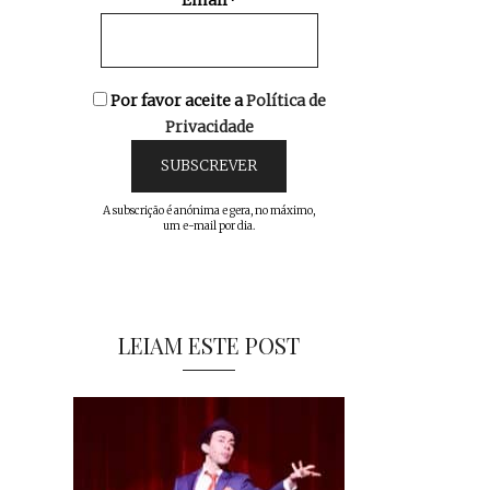
Email*
Por favor aceite a
Política de
Privacidade
A subscrição é anónima e gera, no máximo,
um e-mail por dia.
LEIAM ESTE POST