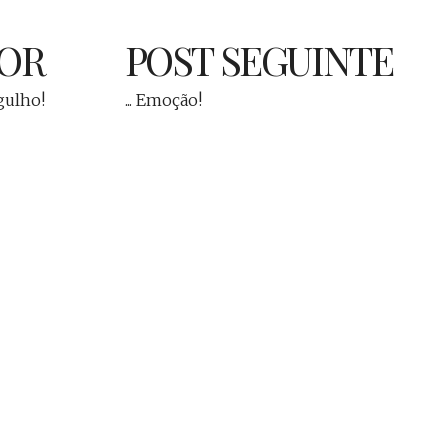
IOR
POST SEGUINTE
gulho!
... Emoção!