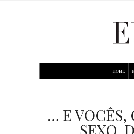
HOME
… E VOCÊS,
SEXO. 