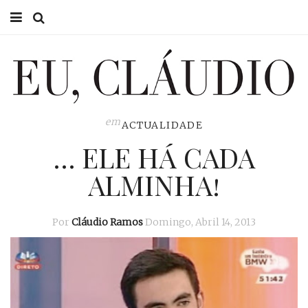
HOME
EU CLÁUDIO
CONSULTÓRIO
em
ACTUALIDADE
… ELE HÁ CADA
EU NA TV
ALMINHA!
EU, PAI
ACTUALIDADE
Por
Cláudio Ramos
Domingo, Abril 14, 2013