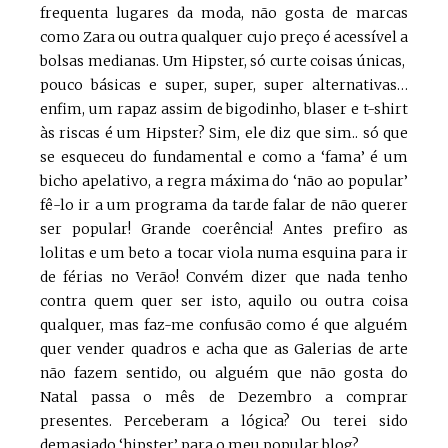
frequenta lugares da moda, não gosta de marcas
como Zara ou outra qualquer cujo preço é acessível a
bolsas medianas. Um Hipster, só curte coisas únicas,
pouco básicas e super, super, super alternativas…
enfim, um rapaz assim de bigodinho, blaser e t-shirt
às riscas é um Hipster? Sim, ele diz que sim.. só que
se esqueceu do fundamental e como a ‘fama’ é um
bicho apelativo, a regra máxima do ‘não ao popular’
fê-lo ir a um programa da tarde falar de não querer
ser popular! Grande coerência! Antes prefiro as
lolitas e um beto a tocar viola numa esquina para ir
de férias no Verão! Convém dizer que nada tenho
contra quem quer ser isto, aquilo ou outra coisa
qualquer, mas faz-me confusão como é que alguém
quer vender quadros e acha que as Galerias de arte
não fazem sentido, ou alguém que não gosta do
Natal passa o mês de Dezembro a comprar
presentes. Perceberam a lógica? Ou terei sido
demasiado ‘hipster’ para o meu popular blog?