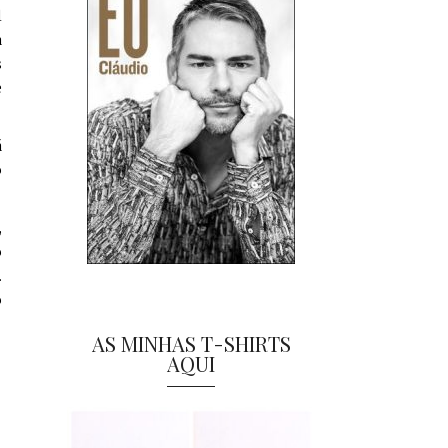
l
a
s
e
á
o
,
o
.
o
AS MINHAS T-SHIRTS
AQUI