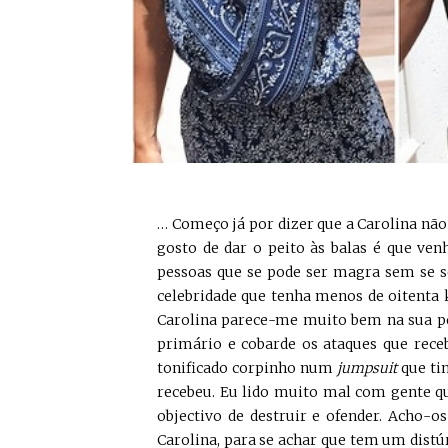
… Começo já por dizer que a Carolina não
gosto de dar o peito às balas é que ven
pessoas que se pode ser magra sem se s
celebridade que tenha menos de oitenta k
Carolina parece-me muito bem na sua pele
primário e cobarde os ataques que receb
tonificado corpinho num
jumpsuit
que ti
recebeu. Eu lido muito mal com gente 
objectivo de destruir e ofender. Acho-o
Carolina, para se achar que tem um dist