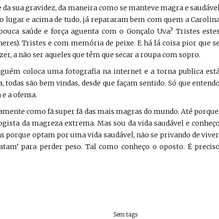
 da sua gravidez, da maneira como se manteve magra e saudáve
ao lugar e acima de tudo, já repararam bem com quem a Carolin
ouca saúde e força aguenta com o Gonçalo Uva? Tristes este
eres). Tristes e com memória de peixe. E há lá coisa pior que s
izer, a não ser aqueles que têm que secar a roupa com sopro.
guém coloca uma fotografia na internet e a torna publica est
sta, todas são bem vindas, desde que façam sentido. Só que entend
 e a ofensa.
tamente como fã super fã das mais magras do mundo. Até porque
gista da magreza extrema. Mas sou da vida saudável e conheç
s porque optam por uma vida saudável, não se privando de viver
tam’ para perder peso. Tal como conheço o oposto. É precis
Sem tags