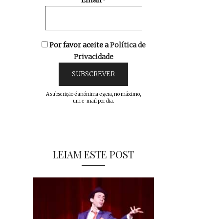
Email*
Por favor aceite a
Política de
Privacidade
A subscrição é anónima e gera, no máximo,
um e-mail por dia.
LEIAM ESTE POST