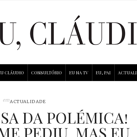
EU CLÁUDIO
CONSULTÓRIO
EU NA TV
EU, PAI
ACTUAL
em
ACTUALIDADE
SA DA POLÉMICA!
ME PEDIU, MAS EU