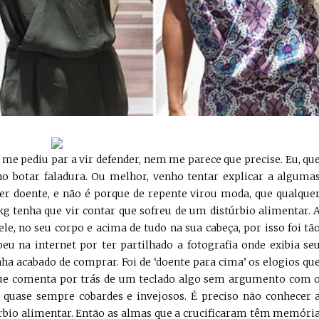
 me pediu par a vir defender, nem me parece que precise. Eu, qu
ho botar faladura. Ou melhor, venho tentar explicar a alguma
er doente, e não é porque de repente virou moda, que qualque
g tenha que vir contar que sofreu de um distúrbio alimentar. 
, no seu corpo e acima de tudo na sua cabeça, por isso foi tã
eu na internet por ter partilhado a fotografia onde exibia se
nha acabado de comprar. Foi de ‘doente para cima’ os elogios qu
que comenta por trás de um teclado algo sem argumento com 
s quase sempre cobardes e invejosos. É preciso não conhecer 
úrbio alimentar. Então as almas que a crucificaram têm memóri