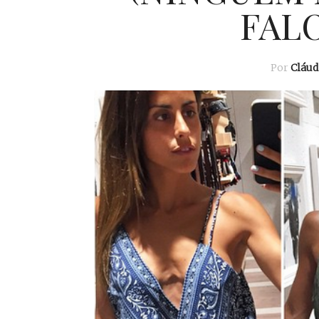
FALO
Por
Cláu