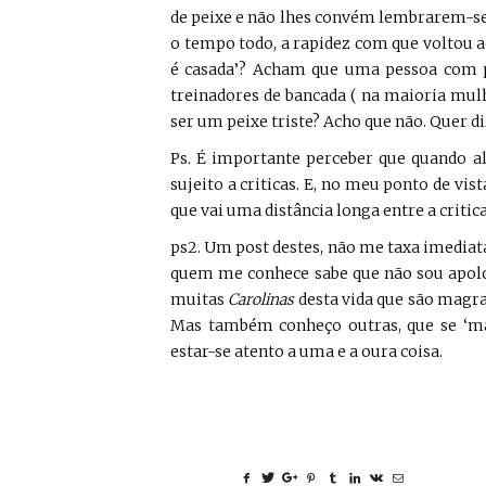
de peixe e não lhes convém lembrarem-se
o tempo todo, a rapidez com que voltou 
é casada’? Acham que uma pessoa com p
treinadores de bancada ( na maioria mulh
ser um peixe triste? Acho que não. Quer d
Ps. É importante perceber que quando al
sujeito a criticas. E, no meu ponto de vi
que vai uma distância longa entre a critica
ps2. Um post destes, não me taxa imedia
quem me conhece sabe que não sou apolo
muitas
Carolinas
desta vida que são magra
Mas também conheço outras, que se ‘ma
estar-se atento a uma e a oura coisa.