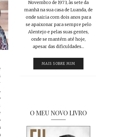
Novembro de 1973, às sete da
manhã na sua casa de Luanda, de
onde sairia com dois anos para
se apaixonar para sempre pelo
Alentejo e pelas suas gentes,
onde se mantém até hoje,
apesar das dificuldades...
MAIS SOBRE MIM
e
s
r
A
o
u
O MEU NOVO LIVRO
e
o
a
a