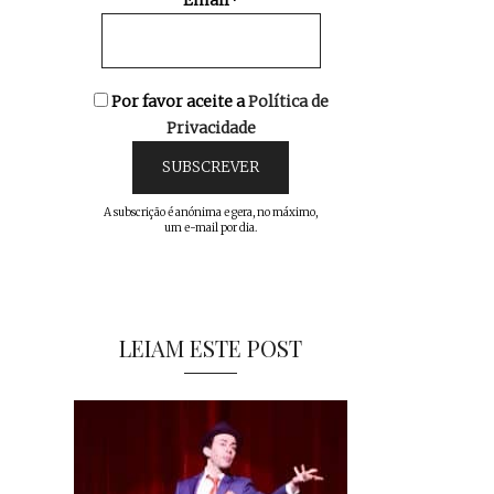
Email*
Por favor aceite a
Política de
Privacidade
A subscrição é anónima e gera, no máximo,
um e-mail por dia.
LEIAM ESTE POST