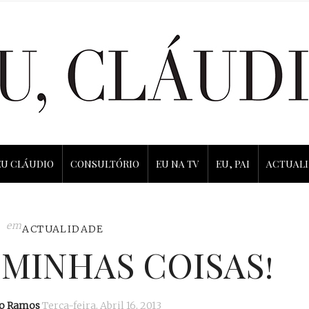
EU CLÁUDIO
CONSULTÓRIO
EU NA TV
EU, PAI
ACTUAL
em
ACTUALIDADE
S MINHAS COISAS!
io Ramos
Terça-feira, Abril 16, 2013