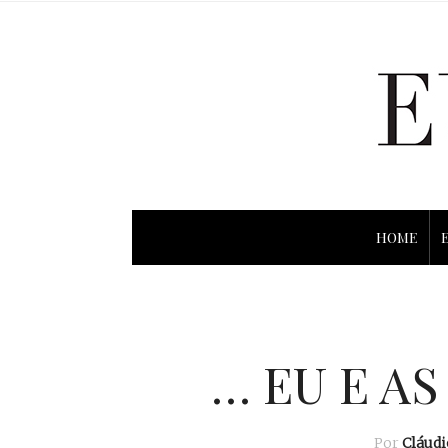
HOME
… EU E A
Por
Cláud