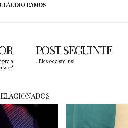
CLÁUDIO RAMOS
IOR
POST SEGUINTE
mpre a
... Eles odeiam-na!
ordam?
RELACIONADOS