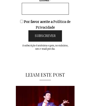
Email*
Por favor aceite a
Política de
Privacidade
A subscrição é anónima e gera, no máximo,
um e-mail por dia.
LEIAM ESTE POST