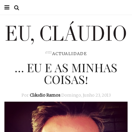
HOME
EU CLÁUDIO
CONSULTÓRIO
em
ACTUALIDADE
… EU E AS MINHAS
EU NA TV
COISAS!
EU, PAI
ACTUALIDADE
Por
Cláudio Ramos
Domingo, Junho 23, 2013