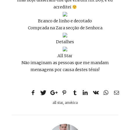
mas hoje disseram-me que era um Hit Boy, e eu
acreditei
Branco de linho e decotado
Comprada na Zara secção de Senhora
Detalhes
All Star
Não imaginam as pessoas que me mandam
mensagens por causa destes ténis!
all star
,
américa