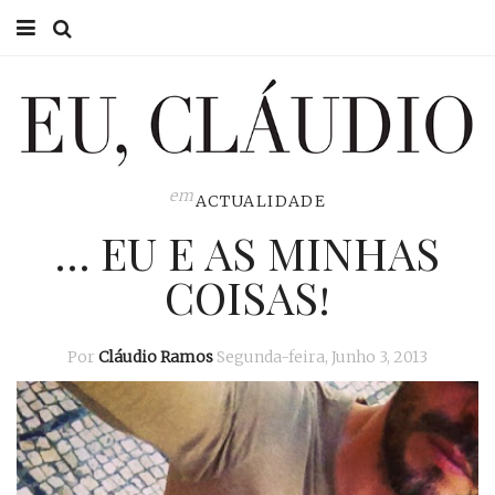
HOME
EU CLÁUDIO
CONSULTÓRIO
em
ACTUALIDADE
… EU E AS MINHAS
EU NA TV
COISAS!
EU, PAI
ACTUALIDADE
Por
Cláudio Ramos
Segunda-feira, Junho 3, 2013