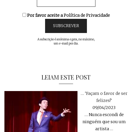
Por favor aceite a
Política de Privacidade
A subscrição é anónima e gera, no máximo,
um e-mail por dia.
LEIAM ESTE POST
… ‘Façam o favor de ser
felizes!’
09/04/2023
… Nunca escondi de
ninguém que sou um
artista
…