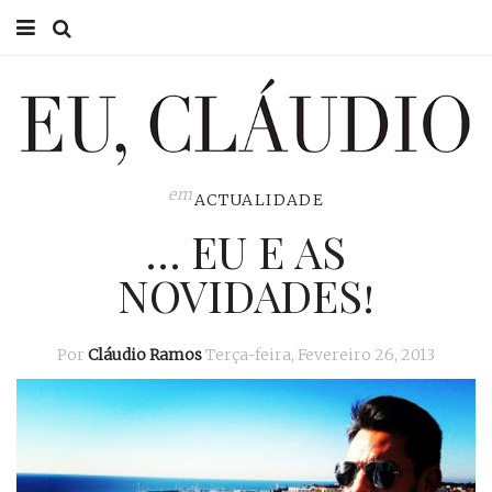
HOME
EU CLÁUDIO
CONSULTÓRIO
em
ACTUALIDADE
… EU E AS
EU NA TV
NOVIDADES!
EU, PAI
ACTUALIDADE
Por
Cláudio Ramos
Terça-feira, Fevereiro 26, 2013