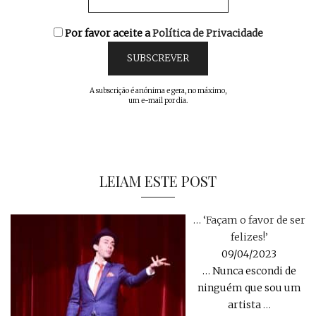
Por favor aceite a
Política de Privacidade
A subscrição é anónima e gera, no máximo,
um e-mail por dia.
LEIAM ESTE POST
… ‘Façam o favor de ser
felizes!’
09/04/2023
… Nunca escondi de
ninguém que sou um
artista
…