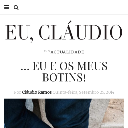
HOME
EU CLÁUDIO
CONSULTÓRIO
em
ACTUALIDADE
… EU E OS MEUS
EU NA TV
BOTINS!
EU, PAI
ACTUALIDADE
Por
Cláudio Ramos
Quinta-feira, Setembro 25, 2014