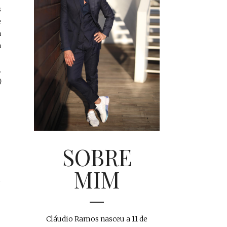
s
e
a
a
.
)
SOBRE
MIM
Cláudio Ramos nasceu a 11 de