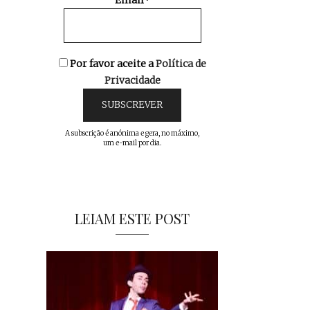
Email*
Por favor aceite a
Política de
Privacidade
A subscrição é anónima e gera, no máximo,
um e-mail por dia.
LEIAM ESTE POST