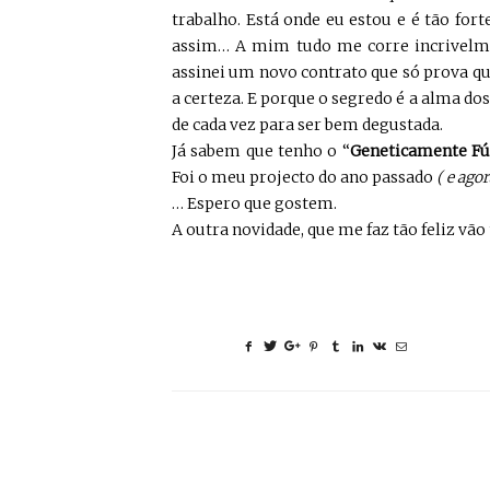
trabalho. Está onde eu estou e é tão for
assim… A mim tudo me corre incrivelme
assinei um novo contrato que só prova qu
a certeza. E porque o segredo é a alma d
de cada vez para ser bem degustada.
Já sabem que tenho o “
Geneticamente Fú
Foi o meu projecto do ano passado
( e ago
… Espero que gostem.
A outra novidade, que me faz tão feliz vã