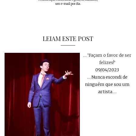
um e-mail por dia.
LEIAM ESTE POST
… ‘Façam o favor de ser
felizes!’
09/04/2023
… Nunca escondi de
ninguém que sou um
artista
…