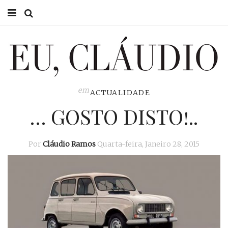
HOME
EU CLÁUDIO
CONSULTÓRIO
em
ACTUALIDADE
… GOSTO DISTO!..
EU NA TV
EU, PAI
Por
Cláudio Ramos
Quarta-feira, Janeiro 28, 2015
ACTUALIDADE