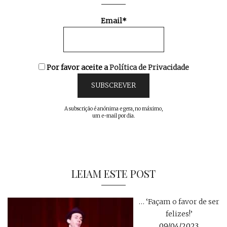
Email*
Por favor aceite a
Política de Privacidade
A subscrição é anónima e gera, no máximo,
um e-mail por dia.
LEIAM ESTE POST
… ‘Façam o favor de ser
felizes!’
09/04/2023