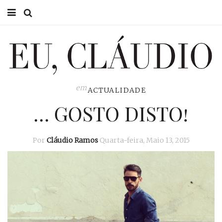
HOME
EU CLÁUDIO
CONSULTÓRIO
em
ACTUALIDADE
… GOSTO DISTO!
EU NA TV
EU, PAI
Por
Cláudio Ramos
Quarta-feira, Maio 13, 2015
ACTUALIDADE