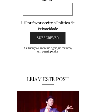
Email*
Por favor aceite a
Política de
Privacidade
A subscrição é anónima e gera, no máximo,
um e-mail por dia.
LEIAM ESTE POST