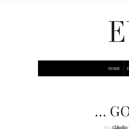
HOME
… GO
Por
Cláudio