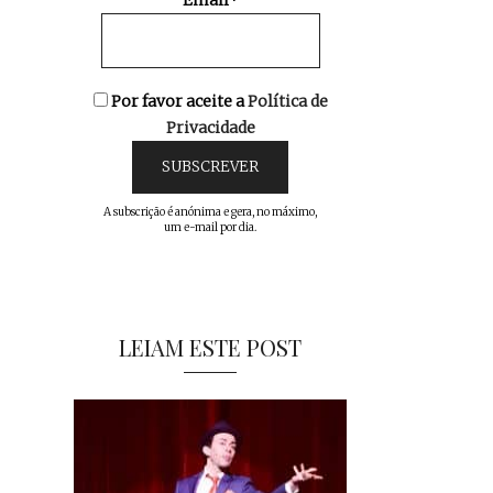
Email*
Por favor aceite a
Política de
Privacidade
A subscrição é anónima e gera, no máximo,
um e-mail por dia.
LEIAM ESTE POST