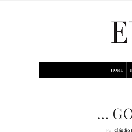
HOME
… GO
Por
Cláudio