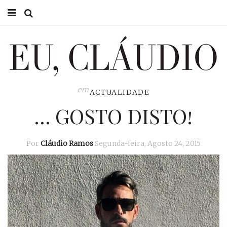
HOME
EU CLÁUDIO
CONSULTÓRIO
em
ACTUALIDADE
… GOSTO DISTO!
EU NA TV
EU, PAI
Por
Cláudio Ramos
Segunda-feira, Agosto 24, 2015
ACTUALIDADE