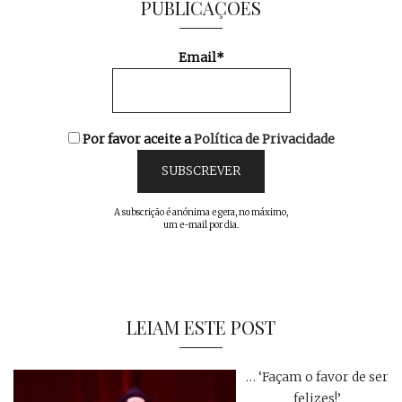
PUBLICAÇÕES
Email*
Por favor aceite a
Política de Privacidade
A subscrição é anónima e gera, no máximo,
um e-mail por dia.
LEIAM ESTE POST
… ‘Façam o favor de ser
felizes!’