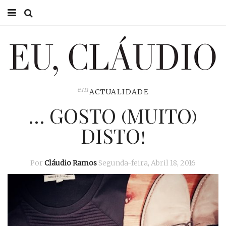
HOME
EU CLÁUDIO
CONSULTÓRIO
em
ACTUALIDADE
… GOSTO (MUITO)
EU NA TV
DISTO!
EU, PAI
ACTUALIDADE
Por
Cláudio Ramos
Segunda-feira, Abril 18, 2016