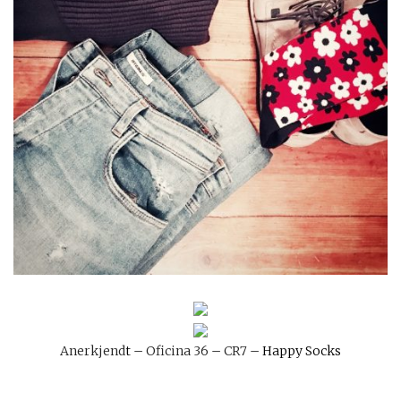
Anerkjend
t –
Oficina 36
–
CR7
– Happy Socks