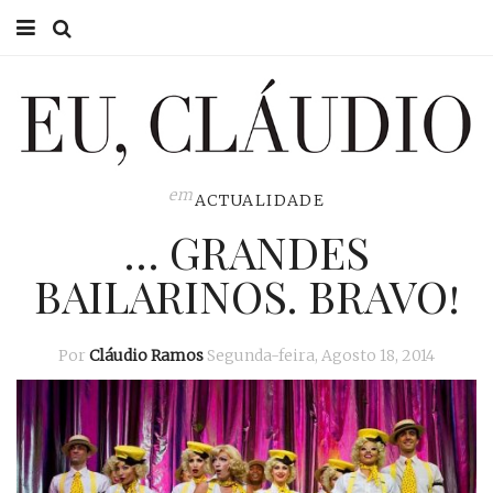
HOME
EU CLÁUDIO
CONSULTÓRIO
em
ACTUALIDADE
… GRANDES
EU NA TV
BAILARINOS. BRAVO!
EU, PAI
ACTUALIDADE
Por
Cláudio Ramos
Segunda-feira, Agosto 18, 2014