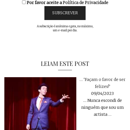
Por favor aceite a
Política de Privacidade
A subscrição é anónima e gera, no máximo,
um e-mail por dia.
LEIAM ESTE POST
… ‘Façam o favor de ser
felizes!’
09/04/2023
… Nunca escondi de
ninguém que sou um
artista
…