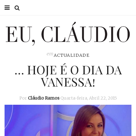
HOME
EU CLÁUDIO
CONSULTÓRIO
em
ACTUALIDADE
… HOJE É O DIA DA
EU NA TV
VANESSA!
EU, PAI
ACTUALIDADE
Por
Cláudio Ramos
Quarta-feira, Abril 22, 2015