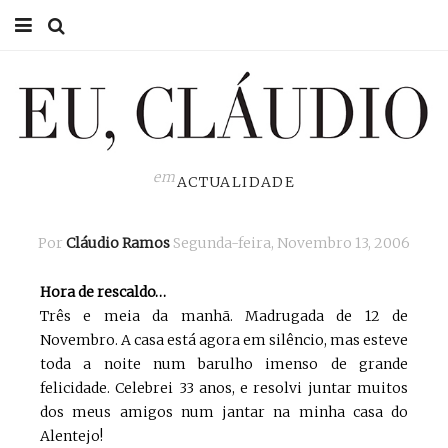
HOME
EU CLÁUDIO
CONSULTÓRIO
em
ACTUALIDADE
EU NA TV
Por
Cláudio Ramos
Segunda-feira, Novembro 13, 2006
EU, PAI
Hora de rescaldo…
ACTUALIDADE
Três e meia da manhã. Madrugada de 12 de
Novembro. A casa está agora em silêncio, mas esteve
toda a noite num barulho imenso de grande
felicidade. Celebrei 33 anos, e resolvi juntar muitos
dos meus amigos num jantar na minha casa do
Alentejo!