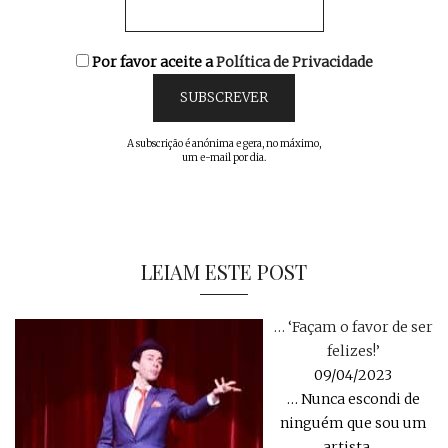
Por favor aceite a
Política de Privacidade
A subscrição é anónima e gera, no máximo,
um e-mail por dia.
LEIAM ESTE POST
… ‘Façam o favor de ser
felizes!’
09/04/2023
… Nunca escondi de
ninguém que sou um
artista
…