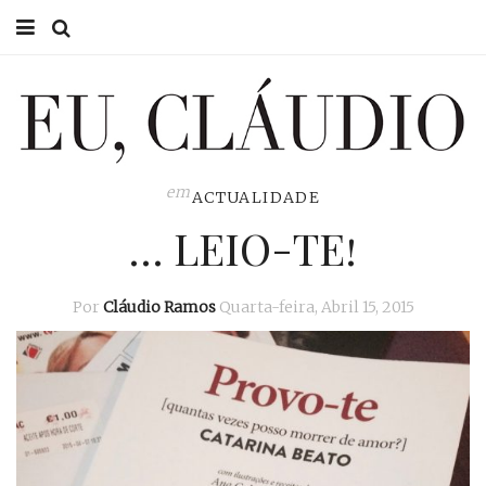
HOME
EU CLÁUDIO
CONSULTÓRIO
em
ACTUALIDADE
… LEIO-TE!
EU NA TV
EU, PAI
Por
Cláudio Ramos
Quarta-feira, Abril 15, 2015
ACTUALIDADE