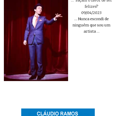
… ‘Façam o favor de ser
felizes!’
09/04/2023
… Nunca escondi de
ninguém que sou um
artista
…