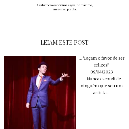
A subscrição é anónima e gera, no máximo,
um e-mail por dia.
LEIAM ESTE POST
… ‘Façam o favor de ser
felizes!’
09/04/2023
… Nunca escondi de
ninguém que sou um
artista
…