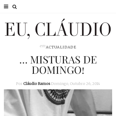
HOME
EU CLÁUDIO
CONSULTÓRIO
em
ACTUALIDADE
… MISTURAS DE
EU NA TV
DOMINGO!
EU, PAI
ACTUALIDADE
Por
Cláudio Ramos
Domingo, Outubro 26, 2014